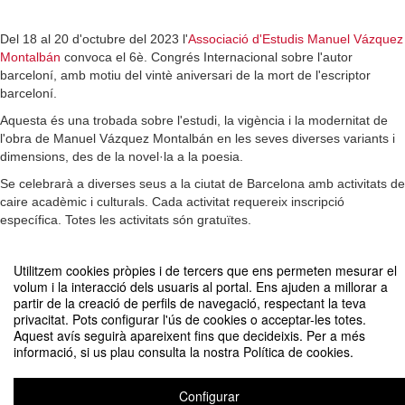
Del 18 al 20 d'octubre del 2023 l'
Associació d'Estudis Manuel Vázquez
Montalbán
convoca el 6è. Congrés Internacional sobre l'autor
barceloní, amb motiu del vintè aniversari de la mort de l'escriptor
barceloní.
Aquesta és una trobada sobre l'estudi, la vigència i la modernitat de
l'obra de Manuel Vázquez Montalbán en les seves diverses variants i
dimensions, des de la novel·la a la poesia.
Se celebrarà a diverses seus a la ciutat de Barcelona amb activitats de
caire acadèmic i culturals. Cada activitat requereix inscripció
específica. Totes les activitats són gratuïtes.
Les llengües del congrés seran el català i el castellà.
Utilitzem cookies pròpies i de tercers que ens permeten mesurar el
volum i la interacció dels usuaris al portal. Ens ajuden a millorar a
partir de la creació de perfils de navegació, respectant la teva
privacitat. Pots configurar l'ús de cookies o acceptar-les totes.
Aquest avís seguirà apareixent fins que decideixis. Per a més
informació, si us plau consulta la nostra Política de cookies.
6è CONGRÉS INTERNACIONAL MANUEL VÁZQUEZ MONTALBÁN
Configurar