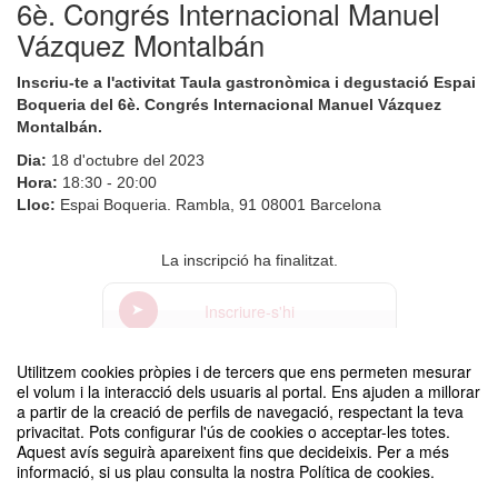
6è. Congrés Internacional Manuel
Vázquez Montalbán
Inscriu-te a l'activitat Taula gastronòmica i degustació Espai
Boqueria del 6è. Congrés Internacional Manuel Vázquez
Montalbán.
Dia:
18 d'octubre del 2023
Hora:
18:30 - 20:00
Lloc:
Espai Boqueria. Rambla, 91 08001 Barcelona
La inscripció ha finalitzat.
Inscriure-s'hi
Utilitzem cookies pròpies i de tercers que ens permeten mesurar
Contacte
el volum i la interacció dels usuaris al portal. Ens ajuden a millorar
a partir de la creació de perfils de navegació, respectant la teva
privacitat. Pots configurar l'ús de cookies o acceptar-les totes.
Aquest avís seguirà apareixent fins que decideixis. Per a més
informació, si us plau consulta la nostra Política de cookies.