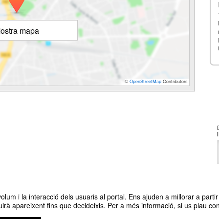
ostra mapa
©
OpenStreetMap
Contributors
um i la interacció dels usuaris al portal. Ens ajuden a millorar a partir 
irà apareixent fins que decideixis. Per a més informació, si us plau con
ció 2023-24
Org