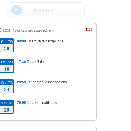
Inscriure-s'hi
Dates
Hora local de l'esdeveniment
09:00
Obertura d'inscripcions
Set. '23
29
17:30
Data d'inici
Oct. '23
18
23:59
Tancament d'inscripcions
Oct. '23
24
20:00
Data de finalització
Nov. '23
29