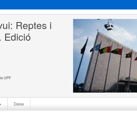
ui: Reptes i 
 Edició  
 la UPF
Dates