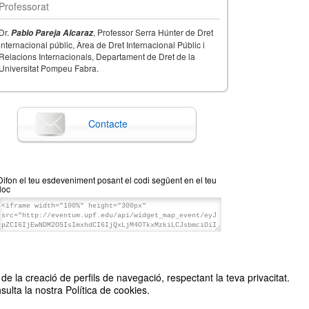
Professorat
Dr.
, Professor Serra Húnter de Dret
Pablo Pareja Alcaraz
internacional públic, Àrea de Dret Internacional Públic i
Relacions Internacionals, Departament de Dret de la
Universitat Pompeu Fabra.
Contacte
Difon el teu esdeveniment posant el codi següent en el teu
lloc
de la creació de perfils de navegació, respectant la teva privacitat.
sulta la nostra Política de cookies.
anitzat per UNSA Barcelona i Facultat d'Humanitats de la UPF