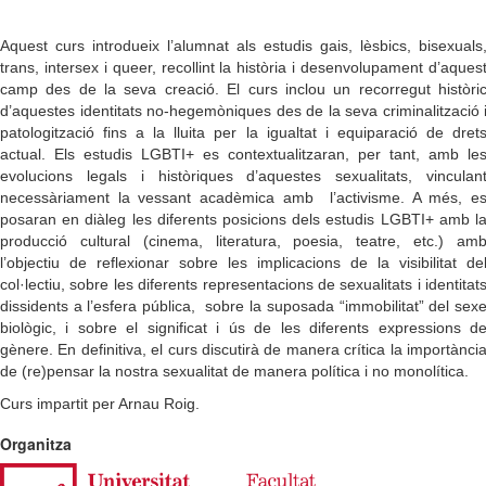
Aquest curs introdueix l’alumnat als estudis gais, lèsbics, bisexuals
trans, intersex i queer, recollint la història i desenvolupament d’aques
camp des de la seva creació. El curs inclou un recorregut històri
d’aquestes identitats no-hegemòniques des de la seva criminalització 
patologització fins a la lluita per la igualtat i equiparació de dret
actual. Els estudis LGBTI+ es contextualitzaran, per tant, amb le
evolucions legals i històriques d’aquestes sexualitats, vinculan
necessàriament la vessant acadèmica amb l’activisme. A més, e
posaran en diàleg les diferents posicions dels estudis LGBTI+ amb l
producció cultural (cinema, literatura, poesia, teatre, etc.) am
l’objectiu de reflexionar sobre les implicacions de la visibilitat de
col·lectiu, sobre les diferents representacions de sexualitats i identitat
dissidents a l’esfera pública, sobre la suposada “immobilitat” del sex
biològic, i sobre el significat i ús de les diferents expressions d
gènere. En definitiva, el curs discutirà de manera crítica la importànci
de (re)pensar la nostra sexualitat de manera política i no monolítica.
Curs impartit per Arnau Roig.
Organitza