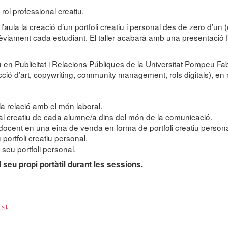
n rol professional creatiu.
aula la creació d’un portfoli creatiu i personal des de zero d’un (o
 prèviament cada estudiant. El taller acabarà amb una presentació 
rau en Publicitat i Relacions Públiques de la Universitat Pompeu Fabr
cció d’art, copywriting, community management, rols digitals), e
la relació amb el món laboral.
onal creatiu de cada alumne/a dins del món de la comunicació.
a docent en una eina de venda en forma de portfoli creatiu personal.
 portfoli creatiu personal.
 seu portfoli personal.
 seu propi portàtil durant les sessions.