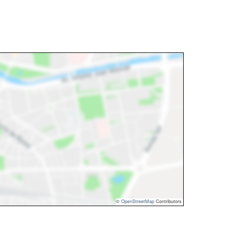
©
OpenStreetMap
Contributors