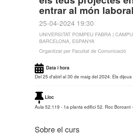
entrar al món labora
25-04-2024 19:30
UNIVERSITAT POMPEU FABRA | CAMP
BARCELONA, ESPANYA
Organitzat per
Facultat de Comunicació
Data i hora
Del 25 d'abirl al 30 de maig del 2024. Els dijou
Lloc
Aula 52.119 - 1a planta edifici 52. Roc Boroan
Sobre el curs