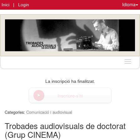
Idioma
Inici
|
Login
Idioma
La inscripció ha finalitzat.
Inscriure-s'hi
Categories:
Comunicació i audiovisual
Trobades audiovisuals de doctorat
(Grup CINEMA)