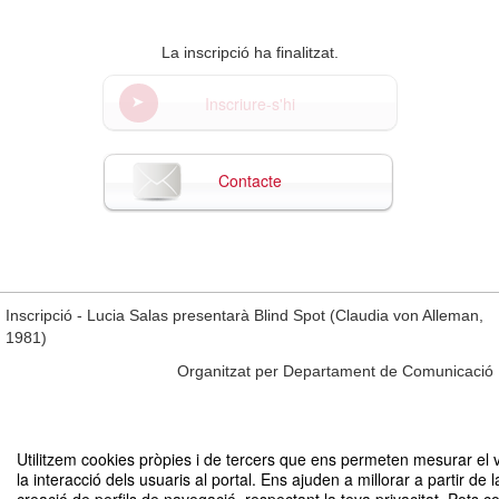
La inscripció ha finalitzat.
Inscriure-s'hi
Contacte
Inscripció - Lucia Salas presentarà Blind Spot (Claudia von Alleman,
1981)
Organitzat per Departament de Comunicació
Avís legal
|
Contacte
Plataforma d'organització d'esdeveniments Symposium
Utilitzem cookies pròpies i de tercers que ens permeten mesurar el 
Copyright © 2026
la interacció dels usuaris al portal. Ens ajuden a millorar a partir de l