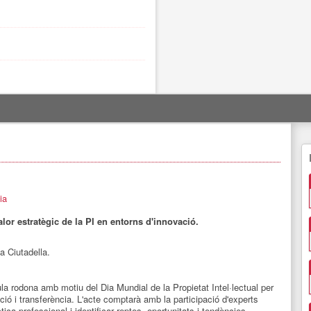
ia
estratègic de la PI en entorns d'innovació.
a Ciutadella.
ula rodona amb motiu del Dia Mundial de la Propietat Intel·lectual per
ció i transferència. L'acte comptarà amb la participació d'experts
ica professional i identificar reptes, oportunitats i tendències.