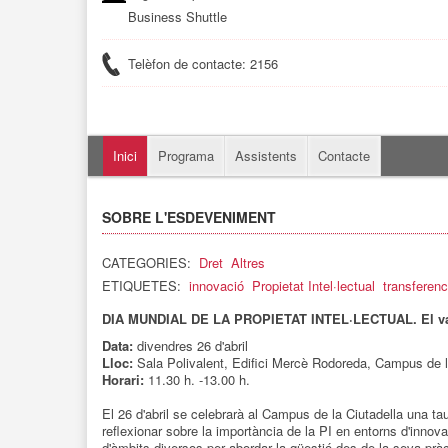
Business Shuttle
Telèfon de contacte: 2156
Inici
Programa
Assistents
Contacte
SOBRE L'ESDEVENIMENT
CATEGORIES:
Dret
Altres
ETIQUETES:
innovació
Propietat Intel·lectual
transferenc
DIA MUNDIAL DE LA PROPIETAT INTEL·LECTUAL. El valor 
Data:
divendres 26 d'abril
Lloc:
Sala Polivalent, Edifici Mercè Rodoreda, Campus de l
Horari:
11.30 h. -13.00 h.
El 26 d'abril se celebrarà al Campus de la Ciutadella una ta
reflexionar sobre la importància de la PI en entorns d'innova
d'àmbits diversos per abordar la qüestió des de la seva pràct