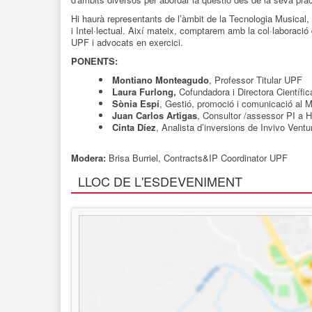
Hi haurà representants de l’àmbit de la Tecnologia Musical, la
i Intel·lectual. Així mateix, comptarem amb la col·laboració 
UPF i advocats en exercici.
PONENTS:
Montiano Monteagudo
, Professor Titular UPF
Laura Furlong,
Cofundadora i Directora Científi
Sònia Espí
, Gestió, promoció i comunicació al 
Juan Carlos Artigas
, Consultor /assessor PI a 
Cinta Díez
, Analista d’inversions de Invivo Ventu
Modera:
Brisa Burriel, Contracts&IP Coordinator UPF
LLOC DE L'ESDEVENIMENT