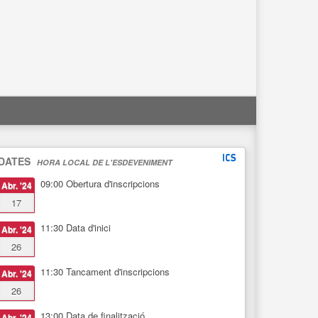
DATES
HORA LOCAL DE L'ESDEVENIMENT
09:00
Obertura d'inscripcions
Abr. '24
17
11:30
Data d'inici
Abr. '24
26
11:30
Tancament d'inscripcions
Abr. '24
26
13:00
Data de finalització
Abr. '24