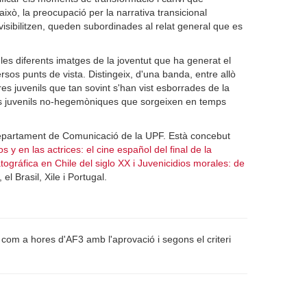
això, la preocupació per la narrativa transicional
invisibilitzen, queden subordinades al relat general que es
 les diferents imatges de la joventut que ha generat el
sos punts de vista. Distingeix, d'una banda, entre allò
es juvenils que tan sovint s'han vist esborrades de la
titats juvenils no-hegemòniques que sorgeixen en temps
partament de Comunicació de la UPF. Està concebut
y en las actrices: el cine español del final de la
ográfica en Chile del siglo XX i Juvenicidios morales: de
l Brasil, Xile i Portugal.
om a hores d'AF3 amb l'aprovació i segons el criteri