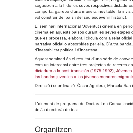
segueixen a la fi de les seves respectives dictadures,
comporta, gairebé d’una manera inevitable, la invisibi
vol construir del país i del seu esdevenir històric).
El seminari internacional ‘Joventut i cinema en perío
cinema en aquests països durant les seves etapes de 
que es processa, elabora i circula com a relat oficia
narrativa oficial o absorbides per ella. D'altra band
d’inestabilitat política i d’incertesa.
Aquest seminari és el resultat d'una sèrie de conve
com un intercanvi entre tres projectes de recerca e
dictadura a la post-transición (1975-1992), Jóvenes 
las bandas juveniles a los jóvenes menores migrant
Direcció i coordinació: Óscar Aguilera, Marcela Saa
L'alumnat de programa de Doctorat en Comunicació de
del/la director/a de tesi.
Organitzen