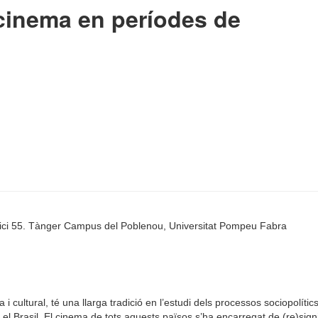
 cinema en períodes de
ifici 55. Tànger Campus del Poblenou, Universitat Pompeu Fabra
a i cultural, té una llarga tradició en l’estudi dels processos sociopolí
i el Brasil. El cinema de tots aquests països s’ha encarregat de (re)sig