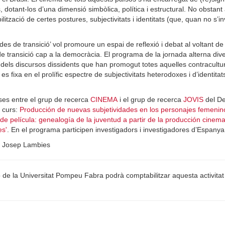
 dotant-los d’una dimensió simbòlica, política i estructural. No obstant 
lització de certes postures, subjectivitats i identitats (que, quan no s’
des de transició’ vol promoure un espai de reflexió i debat al voltant de
transició cap a la democràcia. El programa de la jornada alterna diver
l dels discursos dissidents que han promogut totes aquelles contracultur
a, es fixa en el prolífic espectre de subjectivitats heterodoxes i d’iden
rses entre el grup de recerca
CINEMA
i el grup de recerca
JOVIS
del De
n curs:
Producción de nuevas subjetividades en los personajes femeninos 
de película: genealogía de la juventud a partir de la producción cinemat
es'
. En el programa participen investigadors i investigadores d’Espanya, e
 i Josep Lambies
 la Universitat Pompeu Fabra podrà comptabilitzar aquesta activitat c