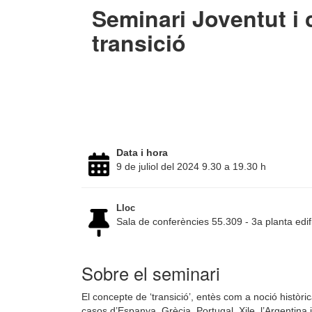
Seminari Joventut i
transició
Data i hora
9 de juliol del 2024 9.30 a 19.30 h
Lloc
Sala de conferències 55.309 - 3a planta ed
Sobre el seminari
El concepte de ‘transició’, entès com a noció històric
casos d’Espanya, Grècia, Portugal, Xile, l’Argentina 