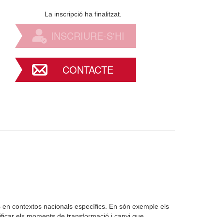
La inscripció ha finalitzat.
INSCRIURE-S'HI
CONTACTE
tics en contextos nacionals específics. En són exemple els
nificar els moments de transformació i canvi que