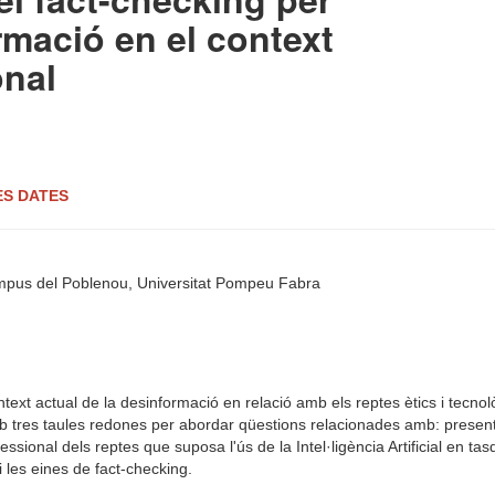
rmació en el context
onal
VES DATES
Campus del Poblenou, Universitat Pompeu Fabra
ext actual de la desinformació en relació amb els reptes ètics i tecnol
mb tres taules redones per abordar qüestions relacionades amb: presen
ssional dels reptes que suposa l'ús de la Intel·ligència Artificial en tasq
 les eines de fact-checking.