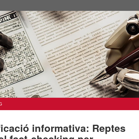
G
icació informativa: Reptes
el fact-checking per