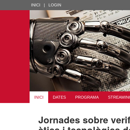
INICI
|
LOGIN
INICI
DATES
PROGRAMA
STREAMIN
Jornades sobre verif
ètics i tecnològics d