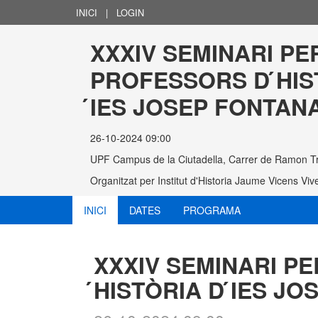
INICI
|
LOGIN
XXXIV SEMINARI PER
PROFESSORS D ́HIS
́IES JOSEP FONTAN
26-10-2024 09:00
UPF Campus de la Ciutadella, Carrer de Ramon Tr
Organitzat per
Institut d'Historia Jaume Vicens Viv
INICI
DATES
PROGRAMA
XXXIV SEMINARI P
́HISTÒRIA D ́IES J