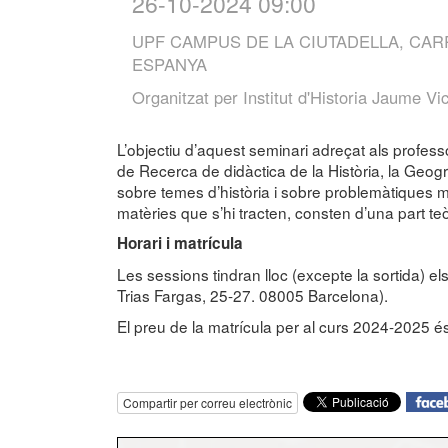
26-10-2024 09:00
UPF CAMPUS DE LA CIUTADELLA, CA
ESPANYA
Organitzat per
Institut d'Historia Jaume Vi
L’objectiu d’aquest seminari adreçat als profess
de Recerca de didàctica de la Història, la Geogra
sobre temes d’història i sobre problemàtiques m
matèries que s’hi tracten, consten d’una part teò
Horari i matrícula
Les sessions tindran lloc (excepte la sortida) e
Trias Fargas, 25-27. 08005 Barcelona).
El preu de la matrícula per al curs 2024-2025 és
Compartir per correu electrònic