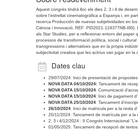
Aquest congrés tindrà lloc els dies 2, 3 i 4 de des
sobre l’estrellat cinematogràfica a Espanya i, en part
recerca Producción de nuevas subjetividades en los p
Ciència i Innovació, REF: PID2021-124377NB-I00). En
als Star Studies, per a reflexionar entorn del paper
processos de transformació política, social i cultural
transgressions i alternatives que en la pròpia indústr
subjectivitat creativa que les actrius van jugar en l
Dates clau
29/07/2024: Inici de presentació de propostes
NOVA DATA 04/10/2024:
Tancament de recepc
NOVA DATA 15/10/2024
: Comunicació d’acce
NOVA DATA 15/10/2024
: Inici de pagament d
NOVA DATA 25/10/2024
: Tancament d’inscrip
26/10/2024
: Inici de matricula per a la resta d
25/11/2024: Tancament de matrícula per a la r
2, 3 i 4/12/2024:: II Congrés Internacional “L’
01/05/2025: Tancament de recepció de textos p