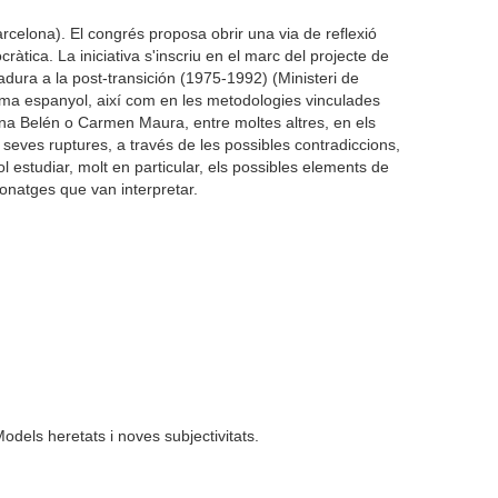
celona). El congrés proposa obrir una via de reflexió
ràtica. La iniciativa s'inscriu en el marc del projecte de
adura a la post-transición (1975-1992) (Ministeri de
nema espanyol, així com en les metodologies vinculades
 Ana Belén o Carmen Maura, entre moltes altres, en els
s seves ruptures, a través de les possibles contradiccions,
ol estudiar, molt en particular, els possibles elements de
rsonatges que van interpretar.
Models heretats i noves subjectivitats.