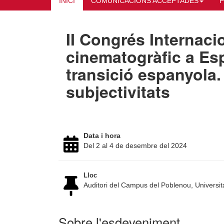
INICI
COMUNICACIONS ACCEPTADES
II Congrés Internacio
cinematogràfic a Esp
transició espanyola.
subjectivitats
Data i hora
Del 2 al 4 de desembre del 2024
Lloc
Auditori del Campus del Poblenou, Univers
Sobre l'esdeveniment