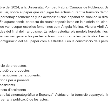
embre del 2024, a la Universitat Pompeu Fabra (Campus de Poblenou, Bar
icular, sobre el paper que van jugar les actrius durant la transició democ
ersonajes femeninos y las actrices: el cine español del final de la dict
 aquest sentit, es tracta de reunir especialistes en la història del ci
 que van ocupar estrelles femenines com Ángela Molina, Victoria Abril,
 des del final del franquisme. Es volen estudiar els models heretats i le
ia van ser generades per les actrius dins i fora de les pel·lícules. I es v
a configuració del seu paper com a estrelles, i en la construcció dels pe
.
ió de propostes.
ptació de propostes.
’inscripcions per a ponents.
cions per a ponents.
’assistents.
esta d’assistents.
estrellat cinematogràfica a Espanya”: Actrius en la transició espanyola. 
er a la publicació de les actes.