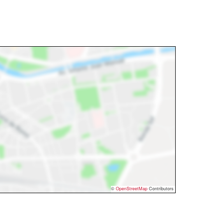
©
OpenStreetMap
Contributors