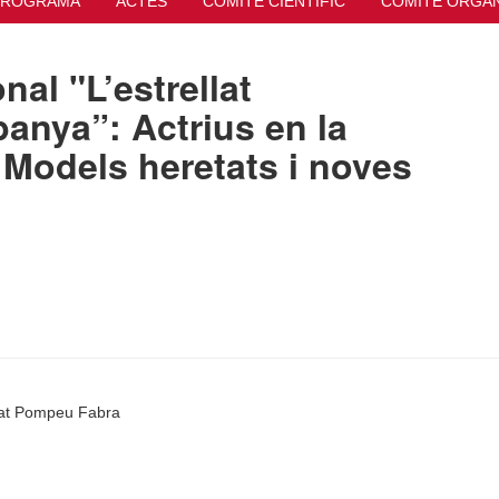
PROGRAMA
ACTES
COMITÈ CIENTÍFIC
COMITÈ ORGA
nal "L’estrellat
anya”: Actrius en la
 Models heretats i noves
itat Pompeu Fabra