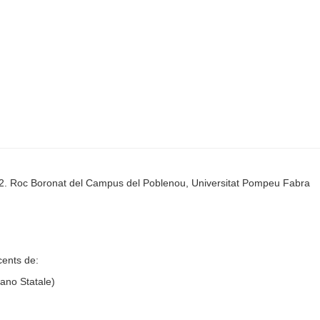
i 52. Roc Boronat del Campus del Poblenou, Universitat Pompeu Fabra
cents de:
lano Statale)