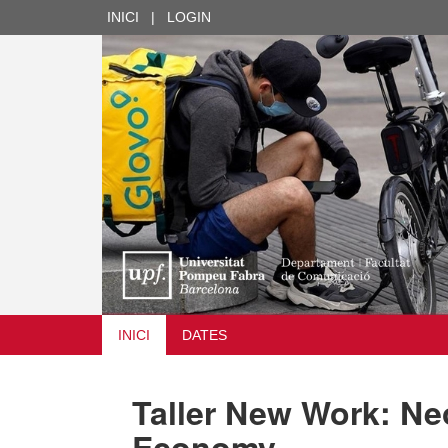
INICI
|
LOGIN
INICI
DATES
Taller New Work: Ne
Economy