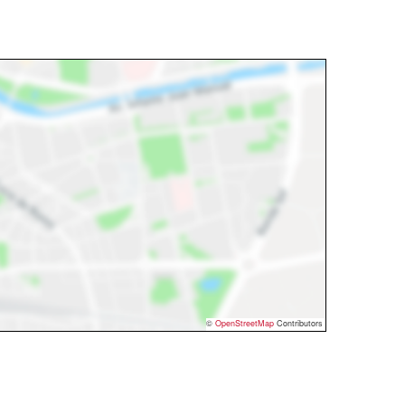
©
OpenStreetMap
Contributors