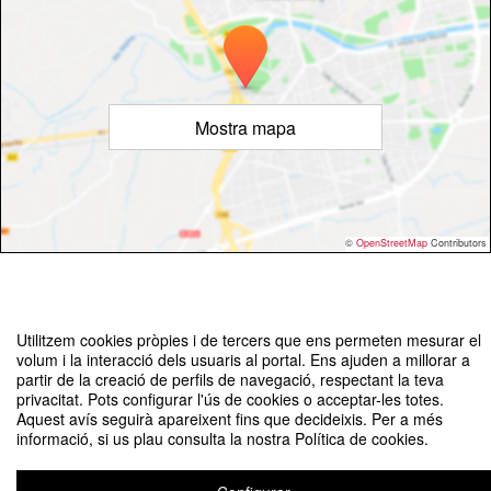
Mostra mapa
©
OpenStreetMap
Contributors
Utilitzem cookies pròpies i de tercers que ens permeten mesurar el
volum i la interacció dels usuaris al portal. Ens ajuden a millorar a
partir de la creació de perfils de navegació, respectant la teva
Presentació del llibre de Patrícia Ventura "Intel·ligència artificial, ètica
privacitat. Pots configurar l'ús de cookies o acceptar-les totes.
i comunicació: El factor humà en l’era de la mediació algorítmica"
Aquest avís seguirà apareixent fins que decideixis. Per a més
informació, si us plau consulta la nostra Política de cookies.
Organitzat per Departament de Comunicació