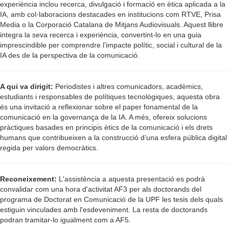
experiència inclou recerca, divulgació i formació en ètica aplicada a la
IA, amb col·laboracions destacades en institucions com RTVE, Prisa
Media o la Corporació Catalana de Mitjans Audiovisuals. Aquest llibre
integra la seva recerca i experiència, convertint-lo en una guia
imprescindible per comprendre l’impacte polític, social i cultural de la
IA des de la perspectiva de la comunicació.
A qui va dirigit:
Periodistes i altres comunicadors, acadèmics,
estudiants i responsables de polítiques tecnològiques, aquesta obra
és una invitació a reflexionar sobre el paper fonamental de la
comunicació en la governança de la IA. A més, ofereix solucions
pràctiques basades en principis ètics de la comunicació i els drets
humans que contribueixen a la construcció d’una esfera pública digital
regida per valors democràtics.
Reconeixement:
L'assistència a aquesta presentació es podrà
convalidar com una hora d'activitat AF3 per als doctorands del
programa de Doctorat en Comunicació de la UPF les tesis dels quals
estiguin vinculades amb l'esdeveniment. La resta de doctorands
podran tramitar-lo igualment com a AF5.