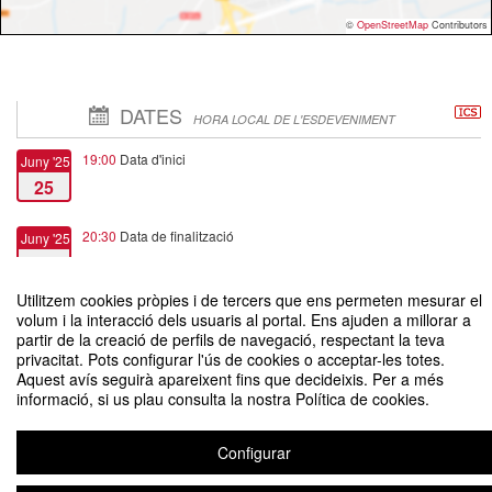
©
OpenStreetMap
Contributors
DATES
HORA LOCAL DE L'ESDEVENIMENT
19:00
Data d'inici
Juny '25
25
20:30
Data de finalització
Juny '25
25
Utilitzem cookies pròpies i de tercers que ens permeten mesurar el
volum i la interacció dels usuaris al portal. Ens ajuden a millorar a
partir de la creació de perfils de navegació, respectant la teva
privacitat. Pots configurar l'ús de cookies o acceptar-les totes.
Aquest avís seguirà apareixent fins que decideixis. Per a més
Acte de graduació màsters i doctorat Departament de Comunicació 2025
informació, si us plau consulta la nostra Política de cookies.
Organitzat per Departament de Comunicació
Configurar
Avís legal
|
Contacte
Plataforma d'organització d'esdeveniments Symposium