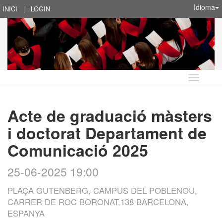
Idioma
INICI
|
LOGIN
Idioma
Acte de graduació màsters
i doctorat Departament de
Comunicació 2025
25-06-2025 19:00
PLAÇA GUTENBERG, CAMPUS DEL POBLENOU,
CARRER DE ROC BORONAT,138 BARCELONA,
ESPANYA