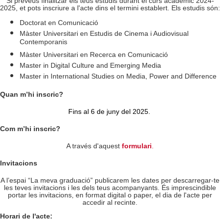
Si preveus finalitzar els teus estudis durant el curs acadèmic 2024-
2025, et pots inscriure a l'acte dins el termini establert. Els estudis són:
Doctorat en Comunicació
Màster Universitari en Estudis de Cinema i Audiovisual
Contemporanis
Màster Universitari en Recerca en Comunicació
Master in Digital Culture and Emerging Media
Master in International Studies on Media, Power and Difference
Quan m’hi inscric?
Fins al 6 de juny del 2025.
Com m’hi inscric?
A través d'aquest
formulari
.
Invitacions
A l’espai “La meva graduació” publicarem les dates per descarregar-te
les teves invitacions i les dels teus acompanyants. És imprescindible
portar les invitacions, en format digital o paper, el dia de l'acte per
accedir al recinte.
Horari de l'acte: