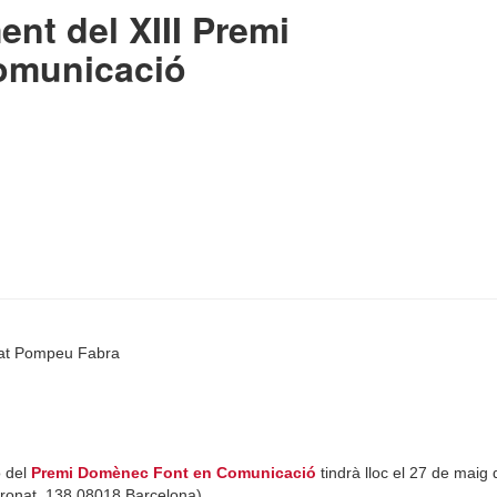
ent del XIII Premi
omunicació
itat Pompeu Fabra
ó del
Premi Domènec Font en Comunicació
tindrà lloc el 27 de maig d
ronat, 138 08018 Barcelona).