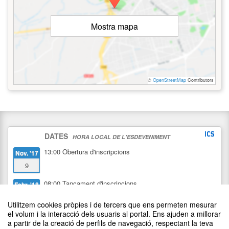
Mostra mapa
©
OpenStreetMap
Contributors
DATES
HORA LOCAL DE L'ESDEVENIMENT
13:00
Obertura d'inscripcions
Nov. '17
9
08:00
Tancament d'inscripcions
Febr. '18
7
Utilitzem cookies pròpies i de tercers que ens permeten mesurar
el volum i la interacció dels usuaris al portal. Ens ajuden a millorar
12:15
Data d'inici
Febr. '18
a partir de la creació de perfils de navegació, respectant la teva
7