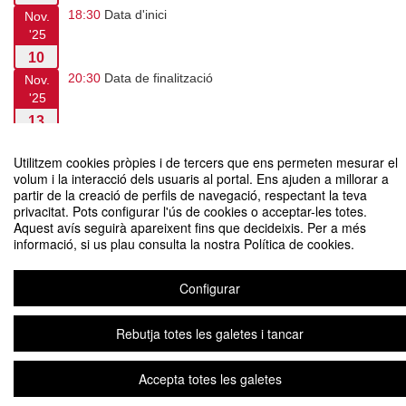
18:30
Data d'inici
Nov.
'25
10
20:30
Data de finalització
Nov.
'25
13
Utilitzem cookies pròpies i de tercers que ens permeten mesurar el
volum i la interacció dels usuaris al portal. Ens ajuden a millorar a
partir de la creació de perfils de navegació, respectant la teva
Curs Disseny de producció i direcció artística: videoclip, publicitat i
privacitat. Pots configurar l'ús de cookies o acceptar-les totes.
cinema/televisió
Aquest avís seguirà apareixent fins que decideixis. Per a més
informació, si us plau consulta la nostra Política de cookies.
Organitzat per Facultat de Comunicació
Configurar
Avís legal
|
Plataforma d'organització d'esdeveniments Symposium
Copyright ©
2026
Rebutja totes les galetes i tancar
Accepta totes les galetes