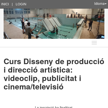
Idioma
INICI
|
LOGIN
Idioma
Curs Disseny de producció
i direcció artística:
videoclip, publicitat i
cinema/televisió
La inscripció ha finalitzat.