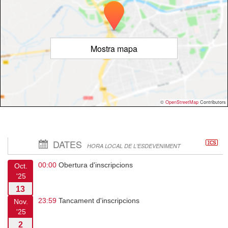
Mostra mapa
©
OpenStreetMap
Contributors
DATES
HORA LOCAL DE L'ESDEVENIMENT
00:00
Obertura d'inscripcions
Oct.
'25
13
23:59
Tancament d'inscripcions
Nov.
'25
2