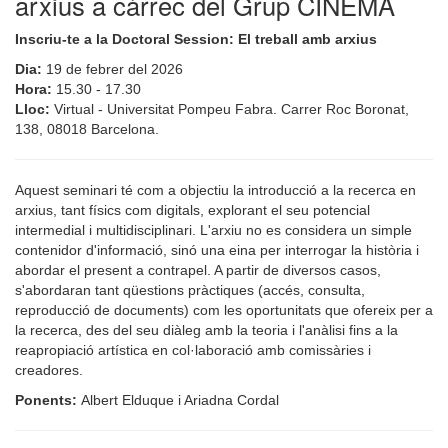
arxius a càrrec del Grup CINEMA
Inscriu-te a la Doctoral Session: El treball amb arxius
Dia:
19 de febrer del 2026
Hora:
15.30 - 17.30
Lloc:
Virtual - Universitat Pompeu Fabra. Carrer Roc Boronat,
138, 08018 Barcelona.
Aquest seminari té com a objectiu la introducció a la recerca en
arxius, tant físics com digitals, explorant el seu potencial
intermedial i multidisciplinari. L'arxiu no es considera un simple
contenidor d'informació, sinó una eina per interrogar la història i
abordar el present a contrapel. A partir de diversos casos,
s'abordaran tant qüestions pràctiques (accés, consulta,
reproducció de documents) com les oportunitats que ofereix per a
la recerca, des del seu diàleg amb la teoria i l'anàlisi fins a la
reapropiació artística en col·laboració amb comissàries i
creadores.
Ponents:
Albert Elduque i Ariadna Cordal