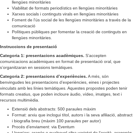
llengües minoritàries
Viabilitat de formats periodístics en llengües minoritàries
Xarxes socials i continguts virals en llengües minoritàries
Foment de l'ús social de les llengües minoritàries a través de la
comunicació
Polítiques públiques per fomentar la creació de continguts en
llengües minoritàries.
Instruccions de presentació
Categoria 1: presentacions acadèmiques.
S’accepten
comunicacions acadèmiques en format de presentació oral, que
s’organitzaran en sessions temàtiques.
Categoria 2: presentacions d’experiències.
A més, són
benvingudes les presentacions d’experiències, eines i projectes
vinculats amb les línies temàtiques. Aquestes propostes poden tenir
formats creatius, que poden incloure àudio, vídeo, imatges, text i
recursos multimèdia.
Extensió dels abstracts: 500 paraules màxim
Format: arxiu que inclogui títol, autors i la seva afiliació, abstract
i biografia breu (màxim 100 paraules per autor)
Procés d’enviament: via Eventum
Llengües: aranès o qualsevol altra varietat de l’occità, aragonès