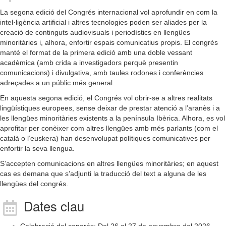
La segona edició del Congrés internacional vol aprofundir en com la
intel·ligència artificial i altres tecnologies poden ser aliades per la
creació de continguts audiovisuals i periodístics en llengües
minoritàries i, alhora, enfortir espais comunicatius propis. El congrés
manté el format de la primera edició amb una doble vessant
acadèmica (amb crida a investigadors perquè presentin
comunicacions) i divulgativa, amb taules rodones i conferències
adreçades a un públic més general.
En aquesta segona edició, el Congrés vol obrir-se a altres realitats
lingüístiques europees, sense deixar de prestar atenció a l’aranès i a
les llengües minoritàries existents a la península Ibèrica. Alhora, es vol
aprofitar per conèixer com altres llengües amb més parlants (com el
català o l’euskera) han desenvolupat polítiques comunicatives per
enfortir la seva llengua.
S’accepten comunicacions en altres llengües minoritàries; en aquest
cas es demana que s’adjunti la traducció del text a alguna de les
llengües del congrés.
Dates clau