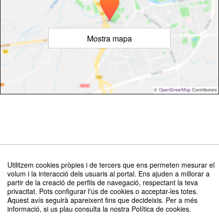
Mostra mapa
©
OpenStreetMap
Contributors
II Congrés Internacional sobre comunicació, tecnologia i llengües
Utilitzem cookies pròpies i de tercers que ens permeten mesurar el
minoritàries. El futur de les llengües minoritàries a través de la
volum i la interacció dels usuaris al portal. Ens ajuden a millorar a
comunicació
partir de la creació de perfils de navegació, respectant la teva
Organitzat per Departament de Comunicació
privacitat. Pots configurar l'ús de cookies o acceptar-les totes.
Aquest avís seguirà apareixent fins que decideixis. Per a més
informació, si us plau consulta la nostra Política de cookies.
Avís legal
|
Plataforma d'organització d'esdeveniments Symposium
Copyright ©