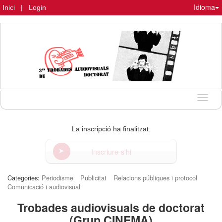
Idioma
Inici
|
Login
Idioma
La inscripció ha finalitzat.
Inscriure-s'hi
Categories:
Periodisme
Publicitat
Relacions públiques i protocol
Comunicació i audiovisual
Trobades audiovisuals de doctorat
(Grup CINEMA)