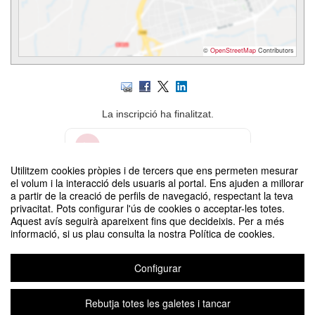
©
OpenStreetMap
Contributors
La inscripció ha finalitzat.
Inscriure-s'hi
Utilitzem cookies pròpies i de tercers que ens permeten mesurar
el volum i la interacció dels usuaris al portal. Ens ajuden a millorar
Contacte
a partir de la creació de perfils de navegació, respectant la teva
privacitat. Pots configurar l'ús de cookies o acceptar-les totes.
Aquest avís seguirà apareixent fins que decideixis. Per a més
informació, si us plau consulta la nostra Política de cookies.
Configurar
3es Trobades Audiovisuals - Sessió 3
Organitzat per Departament de Comunicació
Rebutja totes les galetes i tancar