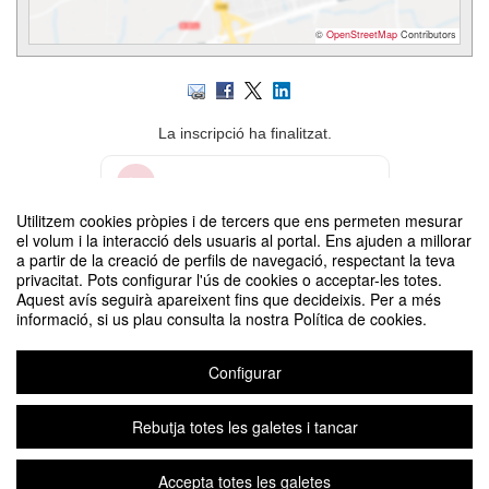
©
OpenStreetMap
Contributors
La inscripció ha finalitzat.
Inscriure-s'hi
Utilitzem cookies pròpies i de tercers que ens permeten mesurar
el volum i la interacció dels usuaris al portal. Ens ajuden a millorar
Contacte
a partir de la creació de perfils de navegació, respectant la teva
privacitat. Pots configurar l'ús de cookies o acceptar-les totes.
Aquest avís seguirà apareixent fins que decideixis. Per a més
informació, si us plau consulta la nostra Política de cookies.
Configurar
3es Trobades Audiovisuals - Sessió 9
Organitzat per Departament de Comunicació
Rebutja totes les galetes i tancar
Accepta totes les galetes