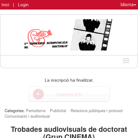
Idioma
Inici
|
Login
Idioma
La inscripció ha finalitzat.
Inscriure-s'hi
Categories:
Periodisme
Publicitat
Relacions públiques i protocol
Comunicació i audiovisual
Trobades audiovisuals de doctorat
(Grup CINEMA)