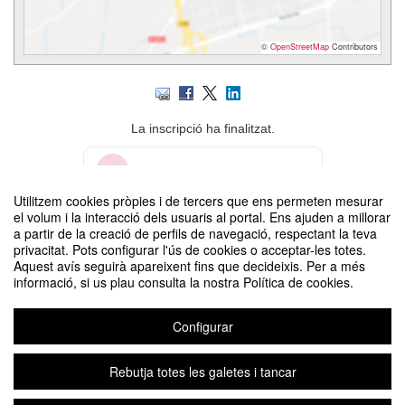
©
OpenStreetMap
Contributors
La inscripció ha finalitzat.
Inscriure-s'hi
Utilitzem cookies pròpies i de tercers que ens permeten mesurar
el volum i la interacció dels usuaris al portal. Ens ajuden a millorar
Contacte
a partir de la creació de perfils de navegació, respectant la teva
privacitat. Pots configurar l'ús de cookies o acceptar-les totes.
Aquest avís seguirà apareixent fins que decideixis. Per a més
informació, si us plau consulta la nostra Política de cookies.
Configurar
3es Trobades Audiovisuals - Sessió 10
Organitzat per Departament de Comunicació
Rebutja totes les galetes i tancar