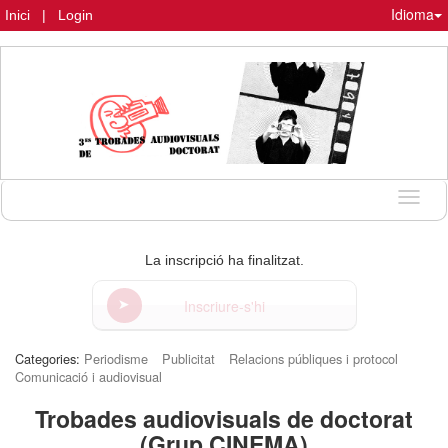
Idioma
Inici
|
Login
Idioma
La inscripció ha finalitzat.
Inscriure-s'hi
Categories:
Periodisme
Publicitat
Relacions públiques i protocol
Comunicació i audiovisual
Trobades audiovisuals de doctorat
(Grup CINEMA)