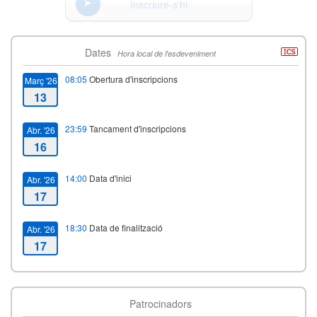
Inscriure-s'hi
Dates
Hora local de l'esdeveniment
08:05
Obertura d'inscripcions
Març '26
13
23:59
Tancament d'inscripcions
Abr. '26
16
14:00
Data d'inici
Abr. '26
17
18:30
Data de finalització
Abr. '26
17
Patrocinadors