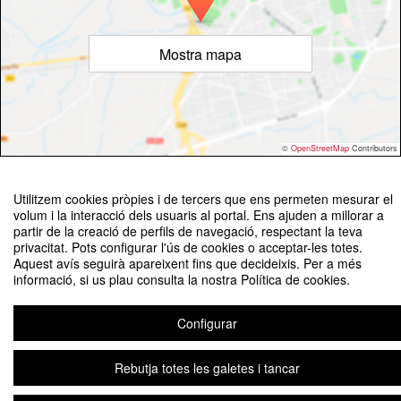
Mostra mapa
©
OpenStreetMap
Contributors
Utilitzem cookies pròpies i de tercers que ens permeten mesurar el
volum i la interacció dels usuaris al portal. Ens ajuden a millorar a
partir de la creació de perfils de navegació, respectant la teva
privacitat. Pots configurar l'ús de cookies o acceptar-les totes.
Aquest avís seguirà apareixent fins que decideixis. Per a més
Cerimònia de lliurament del XIV Premi Domènec Font en
informació, si us plau consulta la nostra Política de cookies.
Comunicació
Organitzat per Departament de Comunicació
Configurar
Rebutja totes les galetes i tancar
Avís legal
|
Contacte
Plataforma d'organització d'esdeveniments Symposium
Copyright © 2026