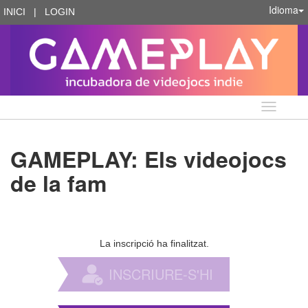
Idioma
INICI
|
LOGIN
Idioma
GAMEPLAY: ​Els videojocs
de la fam
La inscripció ha finalitzat.
INSCRIURE-S'HI