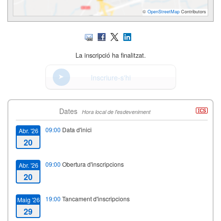
©
OpenStreetMap
Contributors
La inscripció ha finalitzat.
Inscriure-s'hi
Dates
Hora local de l'esdeveniment
09:00
Data d'inici
Abr. '26
20
09:00
Obertura d'inscripcions
Abr. '26
20
19:00
Tancament d'inscripcions
Maig '26
29