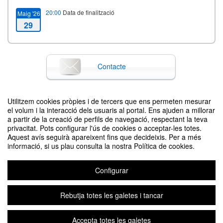
20:00
Data de finalització
Maig '26
29
Contacte
Utilitzem cookies pròpies i de tercers que ens permeten mesurar
Difon el teu esdeveniment posant el codi següent en el teu lloc
el volum i la interacció dels usuaris al portal. Ens ajuden a millorar
a partir de la creació de perfils de navegació, respectant la teva
privacitat. Pots configurar l'ús de cookies o acceptar-les totes.
Aquest avís seguirà apareixent fins que decideixis. Per a més
informació, si us plau consulta la nostra Política de cookies.
Configurar
Jornades Online de Gestió Responsable de la IA: Abril 20th, Maig 18 2026
Organitzat per Departament i Escola d’Enginyeria
Rebutja totes les galetes i tancar
Accepta totes les galetes