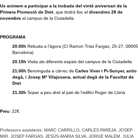
Us animem a participar a la trobada del vintè aniversari de la
Primera Promoció de Dret
, que tindrà lloc el
divendres 28 de
novembre
al campus de la Ciutadella.
PROGRAMA
20.00h
Rebuda a l'àgora (C/ Ramon Trias Fargas, 25-27, 08005
Barcelona)
20.15h
Visita als diferents espais del campus de la Ciutadella
21.00h
Benvinguda a càrrec de
Carles Viver i Pi-Sunyer, antic
degà, i Josep Mª Vilajosana, actual degà de la Facultat de
Dret
21.30h
Sopar a peu dret al pati de l'edifici Roger de Llúria
Preu
: 22€
Professors assistents: MARC CARRILLO, CARLES PAREJA, JOSEP
MIR, JOSEP FARGAS, JESÚS-MARIA SILVA, JORGE MALEM,
JULIA