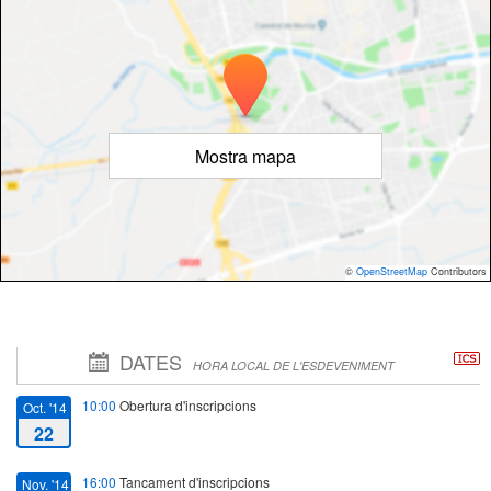
Mostra mapa
©
OpenStreetMap
Contributors
DATES
HORA LOCAL DE L'ESDEVENIMENT
10:00
Obertura d'inscripcions
Oct. '14
22
16:00
Tancament d'inscripcions
Nov. '14