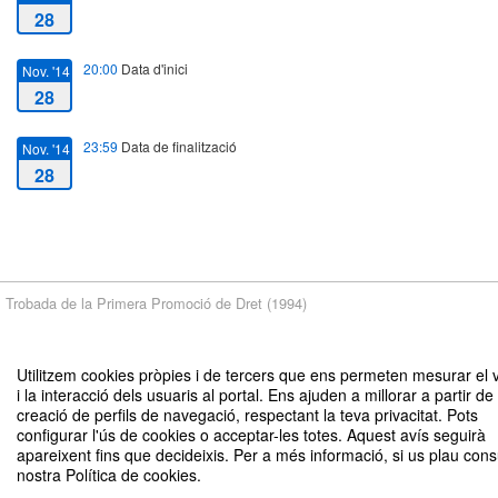
28
20:00
Data d'inici
Nov. '14
28
23:59
Data de finalització
Nov. '14
28
Trobada de la Primera Promoció de Dret (1994)
Utilitzem cookies pròpies i de tercers que ens permeten mesurar el
Avís legal
|
Contacte
Plataforma d'organització d'esdeveniments Symposium
Copyright © 2026
i la interacció dels usuaris al portal. Ens ajuden a millorar a partir de 
creació de perfils de navegació, respectant la teva privacitat. Pots
configurar l'ús de cookies o acceptar-les totes. Aquest avís seguirà
apareixent fins que decideixis. Per a més informació, si us plau consu
nostra Política de cookies.