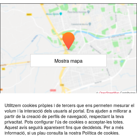
Mostra mapa
©
OpenStreetMap
Contributors
Utilitzem cookies pròpies i de tercers que ens permeten mesurar el
volum i la interacció dels usuaris al portal. Ens ajuden a millorar a
partir de la creació de perfils de navegació, respectant la teva
privacitat. Pots configurar l'ús de cookies o acceptar-les totes.
Aquest avís seguirà apareixent fins que decideixis. Per a més
informació, si us plau consulta la nostra Política de cookies.
Curs d'estiu Càtedra Futurs de la Comunicació