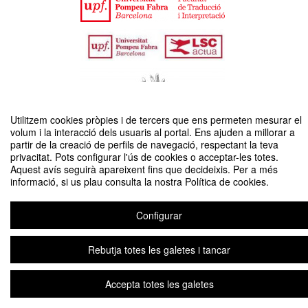
Utilitzem cookies pròpies i de tercers que ens permeten mesurar el
volum i la interacció dels usuaris al portal. Ens ajuden a millorar a
L2 Sign Language Acquisition by Hearing Parents of Deaf Children:
partir de la creació de perfils de navegació, respectant la teva
Attitudes and Experiences
privacitat. Pots configurar l'ús de cookies o acceptar-les totes.
Aquest avís seguirà apareixent fins que decideixis. Per a més
Organitzat per Facultat de Traducció i Interpretació i Centre d'Estudis LSC-
informació, si us plau consulta la nostra Política de cookies.
UPF Actua de la llengua de signes catalana
Configurar
Avís legal
|
Contacte
Plataforma d'organització d'esdeveniments Symposium
Copyright © 2026
Rebutja totes les galetes i tancar
Accepta totes les galetes