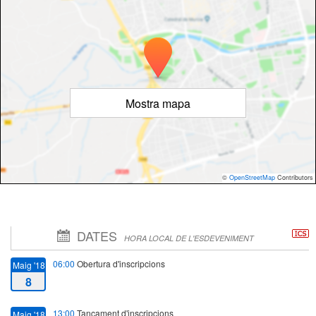
Mostra mapa
©
OpenStreetMap
Contributors
DATES
HORA LOCAL DE L'ESDEVENIMENT
06:00
Obertura d'inscripcions
Maig '18
8
13:00
Tancament d'inscripcions
Maig '18