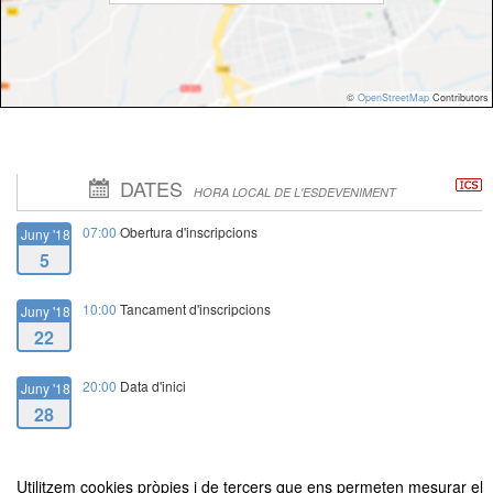
©
OpenStreetMap
Contributors
DATES
HORA LOCAL DE L'ESDEVENIMENT
07:00
Obertura d'inscripcions
Juny '18
5
10:00
Tancament d'inscripcions
Juny '18
22
20:00
Data d'inici
Juny '18
28
23:00
Data de finalització
Juny '18
Utilitzem cookies pròpies i de tercers que ens permeten mesurar el
28