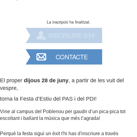
La inscripció ha finalitzat.
INSCRIURE-S'HI
CONTACTE
El proper
dijous 28 de juny
, a partir de les vuit del
vespre,
torna la Festa
d’Estiu del
PAS
i del
PDI
!
Vine al campus del Poblenou per gaudir d’un pica-pica tot
escoltant i ballant
la música que més t’agrada!
Perquè la
festa
sigui un èxit t'hi has d'inscriure a través