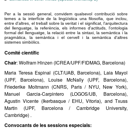
Per a la sessió general, convidem qualsevol contribució sobre
temes a la interfície de la lingüística una filosofia, que inclou,
entre d'altres, el treball sobre la veritat i el significat, l'arquitectura
del llenguatge, la referència, els informes d'actituds, l'ontologia
formal del llenguatge, la relació entre la sintaxi, la semàntica i la
pragmàtica, la semàntica i el cervell i la semàntica d'altres
sistemes simbòlics.
Comité científic
Chair
: Wolfram Hinzen (ICREA/UPF/FIDMAG, Barcelona)
Maria Teresa Espinal (CLT/UAB, Barcelona), Laia Mayol
(UPF, Barcelona), Louise McNally (UPF, Barcelona),
Friederike Moltmann (CNRS, Paris / NYU, New York),
Manuel Garcia-Carpintero (LOGOS/UB, Barcelona),
Agustin Vicente (Ikerbasque / EHU, Vitoria), and Txuss
Martin (UPF, Barcelona / Cambridge University,
Cambridge) .
Convocants de les sessions especials: