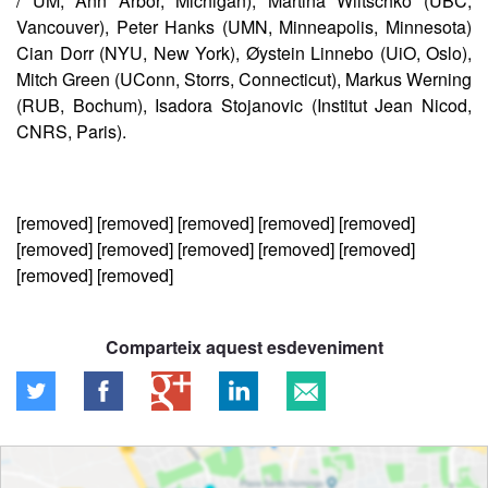
/ UM, Ann Arbor, Michigan), Martina Wiltschko (UBC,
Vancouver), Peter Hanks (UMN, Minneapolis, Minnesota)
Cian Dorr (NYU, New York), Øystein Linnebo (UiO, Oslo),
Mitch Green (UConn, Storrs, Connecticut), Markus Werning
(RUB, Bochum), Isadora Stojanovic (Institut Jean Nicod,
CNRS, Paris).
[removed] [removed] [removed] [removed] [removed]
[removed] [removed] [removed] [removed] [removed]
[removed] [removed]
Comparteix aquest esdeveniment