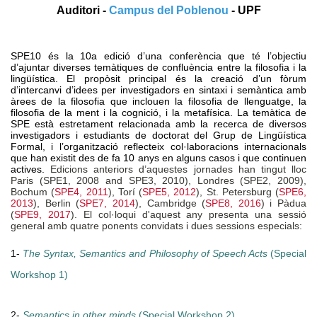
Auditori -
C
ampus del Poblenou
- UPF
SPE10 és la 10a edició d’una conferència que té l’objectiu
d’ajuntar diverses temàtiques de confluència entre la filosofia i la
lingüística. El propòsit principal és la creació d’un fòrum
d’intercanvi d’idees per investigadors en sintaxi i semàntica amb
àrees de la filosofia que inclouen la filosofia de llenguatge, la
filosofia de la ment i la cognició, i la metafísica. La temàtica de
SPE està estretament relacionada amb la recerca de diversos
investigadors i estudiants de doctorat del Grup de Lingüística
Formal, i l’organització reflecteix col·laboracions internacionals
que han existit des de fa 10 anys en alguns casos i que continuen
actives.
Edicions anteriors d’aquestes jornades han tingut lloc
Paris (SPE1, 2008 and SPE3, 2010), Londres (SPE2, 2009),
Bochum (
SPE4, 2011
), Torí (
SPE5, 2012
), St. Petersburg (
SPE6,
2013
), Berlin (
SPE7, 2014
), Cambridge (
SPE8, 2016
) i Pàdua
(
SPE9, 2017
). El col·loqui d'aquest any presenta una sessió
general amb quatre ponents convidats i dues sessions especials:
1-
The Syntax, Semantics and Philosophy of Speech Acts
(Special
Workshop 1)
2-
Semantics in other minds
(Special Workshop 2)