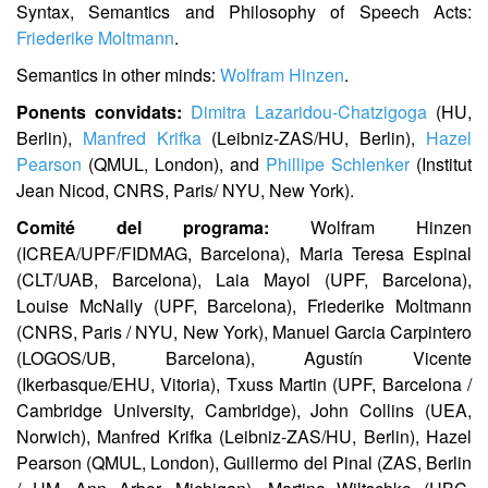
Syntax, Semantics and Philosophy of Speech Acts:
Friederike Moltmann
.
Semantics in other minds:
Wolfram Hinzen
.
Ponents convidats:
Dimitra Lazaridou-Chatzigoga
(HU,
Berlin),
Manfred Krifka
(Leibniz-ZAS/HU, Berlin),
Hazel
Pearson
(QMUL, London), and
Phillipe Schlenker
(Institut
Jean Nicod, CNRS, Paris/ NYU, New York).
Comité del programa:
Wolfram Hinzen
(ICREA/UPF/FIDMAG, Barcelona), Maria Teresa Espinal
(CLT/UAB, Barcelona), Laia Mayol (UPF, Barcelona),
Louise McNally (UPF, Barcelona), Friederike Moltmann
(CNRS, Paris / NYU, New York), Manuel Garcia Carpintero
(LOGOS/UB, Barcelona), Agustín Vicente
(Ikerbasque/EHU, Vitoria), Txuss Martin (UPF, Barcelona /
Cambridge University, Cambridge), John Collins (UEA,
Norwich), Manfred Krifka (Leibniz-ZAS/HU, Berlin), Hazel
Pearson (QMUL, London), Guillermo del Pinal (ZAS, Berlin