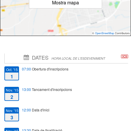
Mostra mapa
©
OpenStreetMap
Contributors
DATES
HORA LOCAL DE L'ESDEVENIMENT
07:00
Obertura d'inscripcions
Oct. '15
1
13:00
Tancament d'inscripcions
Nov. '15
2
12:00
Data d'inici
Nov. '15
3
13:30
Data de finalització
Nov. '15