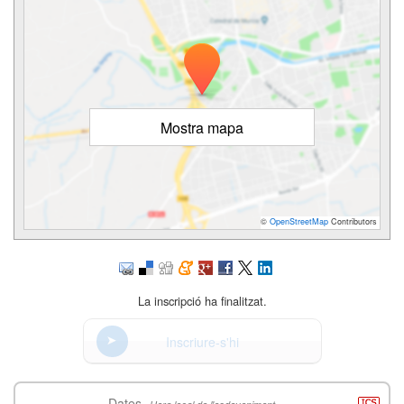
Mostra mapa
©
OpenStreetMap
Contributors
La inscripció ha finalitzat.
Inscriure-s'hi
Dates