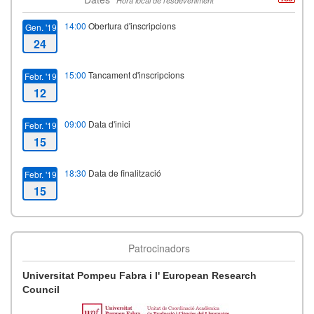
Hora local de l'esdeveniment
14:00
Obertura d'inscripcions
Gen. '19
24
15:00
Tancament d'inscripcions
Febr. '19
12
09:00
Data d'inici
Febr. '19
15
18:30
Data de finalització
Febr. '19
15
Patrocinadors
Universitat Pompeu Fabra i l' European Research
Council