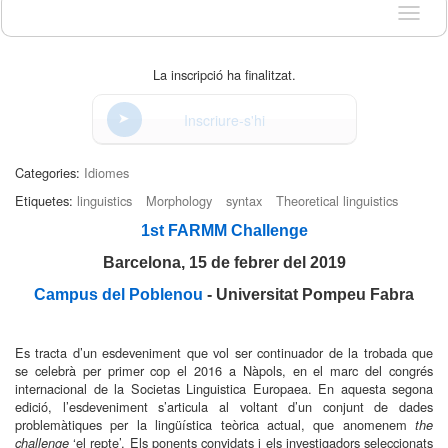
Idioma
La inscripció ha finalitzat.
Inscriure-s'hi
Categories:
Idiomes
Etiquetes:
linguistics
Morphology
syntax
Theoretical linguistics
1st FARMM Challenge
Barcelona, 15 de febrer del 2019
Campus del Poblenou
- Universitat Pompeu Fabra
Es tracta d’un esdeveniment que vol ser continuador de la trobada que
se celebrà per primer cop el 2016 a Nàpols, en el marc del congrés
internacional de la Societas Linguistica Europaea. En aquesta segona
edició, l’esdeveniment s’articula al voltant d’un conjunt de dades
problemàtiques per la lingüística teòrica actual, que anomenem
the
‘el repte’. Els ponents convidats i els investigadors seleccionats
challenge