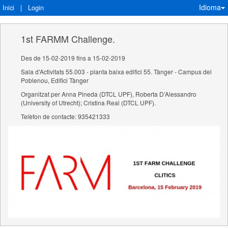
Idioma
Inici
|
Login
1st FARMM Challenge.
Des de 15-02-2019 fins a 15-02-2019
Sala d'Activitats 55.003 - planta baixa edifici 55. Tànger - Campus del
Poblenou, Edifici Tànger
Organitzat per Anna Pineda (DTCL UPF), Roberta D’Alessandro
(University of Utrecht); Cristina Real (DTCL UPF).
Telèfon de contacte: 935421333