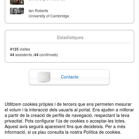
Ian Roberts
University of Cambridge
Estadístiques
4125
visites
44
assistents
(
confirmats)
44
Contacte
Difon el teu esdeveniment posant el codi següent en el teu lloc
Utilitzem cookies pròpies i de tercers que ens permeten mesurar
el volum i la interacció dels usuaris al portal. Ens ajuden a millorar
a partir de la creació de perfils de navegació, respectant la teva
privacitat. Pots configurar l'ús de cookies o acceptar-les totes.
Aquest avís seguirà apareixent fins que decideixis. Per a més
informació, si us plau consulta la nostra Política de cookies.