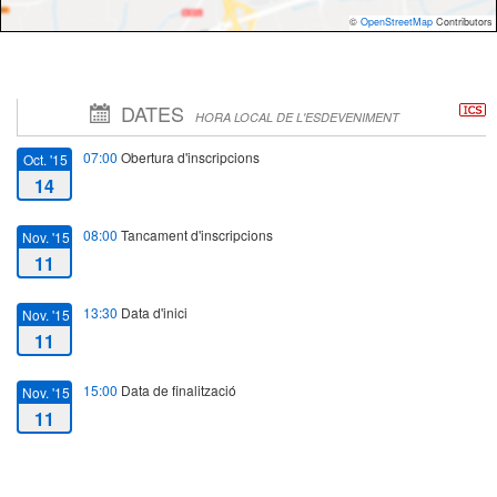
©
OpenStreetMap
Contributors
DATES
HORA LOCAL DE L'ESDEVENIMENT
07:00
Obertura d'inscripcions
Oct. '15
14
08:00
Tancament d'inscripcions
Nov. '15
11
13:30
Data d'inici
Nov. '15
11
15:00
Data de finalització
Nov. '15
11