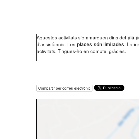
Aquestes activitats s'emmarquen dins del
pla p
d'assistència. Les
. La i
places són limitades
activitats. Tingues-ho en compte, gràcies.
Compartir per correu electrònic