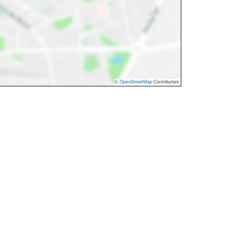
©
OpenStreetMap
Contributors