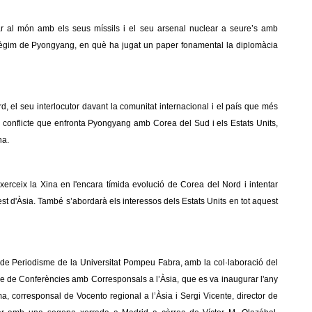
ar al món amb els seus míssils i el seu arsenal nuclear a seure’s amb
 règim de Pyongyang, en què ha jugat un paper fonamental la diplomàcia
d, el seu interlocutor davant la comunitat internacional i el país que més
al conflicte que enfronta Pyongyang amb Corea del Sud i els Estats Units,
na.
xerceix la Xina en l'encara tímida evolució de Corea del Nord i intentar
-est d'Àsia. També s’abordarà els interessos dels Estats Units en tot aquest
 de Periodisme de la Universitat Pompeu Fabra, amb la col·laboració del
le de Conferències amb Corresponsals a l’Àsia, que es va inaugurar l'any
 corresponsal de Vocento regional a l’Àsia i Sergi Vicente, director de