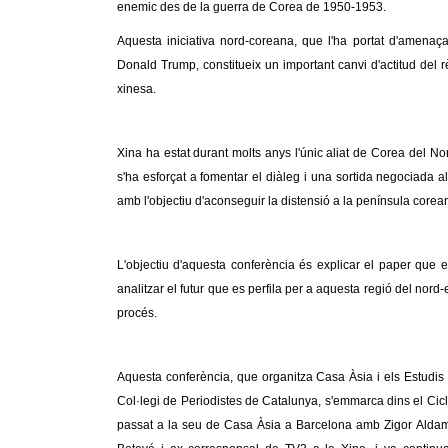
enemic des de la guerra de Corea de 1950-1953.
Aquesta iniciativa nord-coreana, que l'ha portat d'amenaç
Donald Trump, constitueix un important canvi d'actitud del
xinesa.
Xina ha estat durant molts anys l'únic aliat de Corea del Nor
s'ha esforçat a fomentar el diàleg i una sortida negociada 
amb l'objectiu d'aconseguir la distensió a la península corea
L'objectiu d'aquesta conferència és explicar el paper que e
analitzar el futur que es perfila per a aquesta regió del nord
procés.
Aquesta conferència, que organitza Casa Àsia i els Estudis
Col·legi de Periodistes de Catalunya, s'emmarca dins el Cic
passat a la seu de Casa Àsia a Barcelona amb Zigor Aldama,