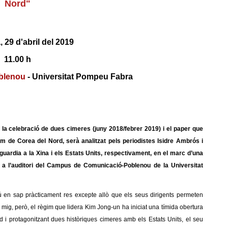
Nord"
 29 d'abril del 2019
11.00 h
blenou
- Universitat Pompeu Fabra
 la celebració de dues cimeres (juny 2018/febrer 2019) i el paper que
im de Corea del Nord, serà analitzat pels periodistes Isidre Ambrós i
ardia a la Xina i els Estats Units, respectivament, en el marc d’una
 h) a l’auditori del Campus de Comunicació-Poblenou de la Universitat
 en sap pràcticament res excepte allò que els seus dirigents permeten
i mig, però, el règim que lidera Kim Jong-un ha iniciat una tímida obertura
 i protagonitzant dues històriques cimeres amb els Estats Units, el seu