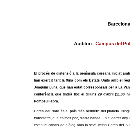
Barcelona,
Auditori -
Campus del Po
El procés de distensió a la península coreana iniciat amb
han exercit tant la Xina com els Estats Units amb el règ
Joaquim Luna, que han estat corresponsals per a La Vangu
conferència que tindrà lloc el dilluns 29 d'abril (11.00
Pompeu Fabra.
Corea del Nord és el país més hermètic del planeta. Ningú
transmetre, que és molt poc, d'altra banda. En el darrer any 
establint canals de diàleg amb la seva veïna Corea del Sud