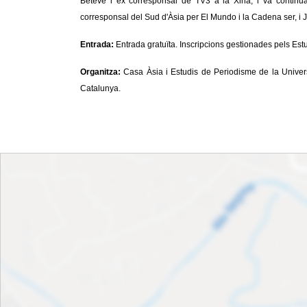
Betevé i ex corresponsal de TV3 a la Xina, i va contin
corresponsal del Sud d'Àsia per El Mundo i la Cadena ser, i J
Entrada:
Entrada gratuïta. Inscripcions gestionades pels Est
Organitza:
Casa Àsia i Estudis de Periodisme de la Univer
Catalunya.