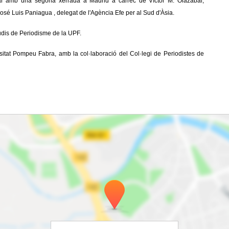
uar amb una segona xerrada a Madrid a càrrec de Víctor M. Olazábal,
osé Luis Paniagua , delegat de l'Agència Efe per al Sud d'Àsia.
udis de Periodisme de la UPF.
sitat Pompeu Fabra, amb la col·laboració del Col·legi de Periodistes de