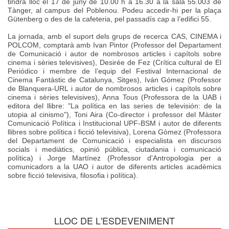
tindrà lloc el 17 de juny de 10.00 h a 16.30 a la sala 55.003 de
Tànger, al campus del Poblenou. Podeu accedir-hi per la plaça
Gütenberg o des de la cafeteria, pel passadís cap a l’edifici 55.
La jornada, amb el suport dels grups de recerca CAS, CINEMA i
POLCOM, comptarà amb Ivan Pintor (Professor del Departament
de Comunicació i autor de nombrosos articles i capítols sobre
cinema i sèries televisives), Desirée de Fez (Crítica cultural de El
Periódico i membre de l’equip del Festival Internacional de
Cinema Fantàstic de Catalunya, Sitges), Iván Gómez (Professor
de Blanquera-URL i autor de nombrosos articles i capítols sobre
cinema i sèries televisives), Anna Tous (Professora de la UAB i
editora del llibre: "La política en las series de televisión: de la
utopia al cinismo"), Toni Aira (Co-director i professor del Màster
Comunicació Política i Institucional UPF-BSM i autor de diferents
llibres sobre política i ficció televisiva), Lorena Gòmez (Professora
del Departament de Comunicació i especialista en discursos
socials i mediàtics, opinió pública, ciutadania i comunicació
política) i Jorge Martínez (Professor d'Antropologia per a
comunicadors a la UAO i autor de diferents articles acadèmics
sobre ficció televisiva, filosofia i política).
LLOC DE L'ESDEVENIMENT