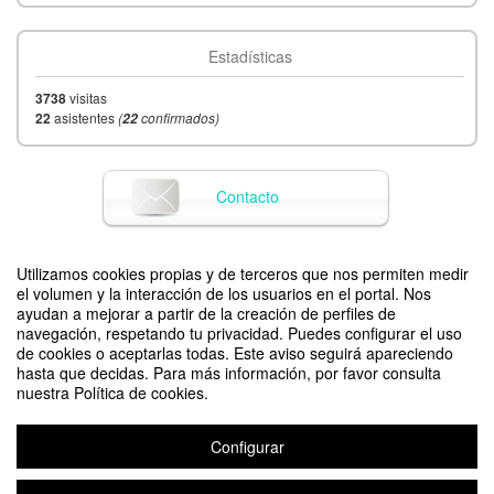
Universitat Pompeu Fabra
Estadísticas
Florencia Paz
Universitat Pompeu Fabra - Ideograma
3738
visitas
22
asistentes
Carlos A. Scolari
(
confirmados)
22
Departamento de Comunicación - Universitat Pompeu
Fabra
Contacto
Utilizamos cookies propias y de terceros que nos permiten medir
Difunde tu evento poniendo el siguiente código en tu sitio
el volumen y la interacción de los usuarios en el portal. Nos
ayudan a mejorar a partir de la creación de perfiles de
navegación, respetando tu privacidad. Puedes configurar el uso
de cookies o aceptarlas todas. Este aviso seguirá apareciendo
hasta que decidas. Para más información, por favor consulta
nuestra Política de cookies.
Configurar
(DON’T) CRY FOR ME ARGENTINA. Elecciones, discursos y hegemonías
en el siglo XXI