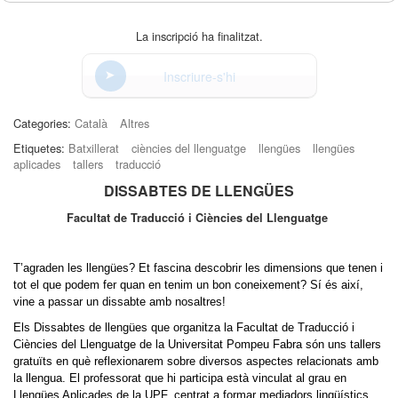
La inscripció ha finalitzat.
Inscriure-s'hi
Categories:
Català
Altres
Etiquetes:
Batxillerat
ciències del llenguatge
llengües
llengües
aplicades
tallers
traducció
DISSABTES DE LLENGÜES
Facultat de Traducció i Ciències del Llenguatge
T’agraden les llengües? Et fascina descobrir les dimensions que tenen i 
tot el que podem fer quan en tenim un bon coneixement? Sí és així, 
vine a passar un dissabte amb nosaltres!
Els Dissabtes de llengües que organitza la Facultat de Traducció i 
Ciències del Llenguatge de la Universitat Pompeu Fabra són uns tallers 
gratuïts en què reflexionarem sobre diversos aspectes relacionats amb 
la llengua. El professorat que hi participa està vinculat al grau en 
Llengües Aplicades de la UPF, centrat a formar mediadors lingüístics 