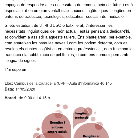
capaços de respondre a les necessitats de comunicació del futur, i està 
especialitzat en un gran ventall d’aplicacions lingüístiques: llengües en 
entorns de traducció, tecnològics, educatius, socials i de mediació.
Si ets estudiant de 3r, 4t d’ESO o batxillerat, t’interessen les 
necessitats lingüístiques del món actual i estàs pensant a dedicar-t’hi, 
et convidem a assistir a aquests tallers. Ens plantejarem, per exemple, 
com apareixen les paraules noves i com les podem detectar, com es 
resolen els dubtes lingüístics en entorns professionals, com funciona la 
traducció i la subtitulació de pel·lícules, o com ens comuniquem amb 
llengua de signes.
T'hi esperem!
Lloc:
Campus de la Ciutadella (UPF) - Aula d'Informàtica 40.145
14/03/2020
Data:
de 9.30 a 14.15 h
Horari: