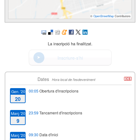
©
OpenStreetMap
Contributors
La inscripció ha finalitzat.
Inscriure-s'hi
Dates
Hora local de l'esdeveniment
00:05
Obertura d'inscripcions
Gen. '20
20
23:59
Tancament d'inscripcions
Març '20
9
09:30
Data d'inici
Març '20