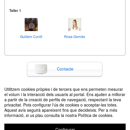
Taller 1
Guillem Cunill
Rosa Gornés
Taller 2
Contacte
Alexandra Navarrete
Aida Villaécija
Utilitzem cookies pròpies i de tercers que ens permeten mesurar
Difon el teu esdeveniment posant el codi següent en el teu lloc
Taller 2
el volum i la interacció dels usuaris al portal. Ens ajuden a millorar
a partir de la creació de perfils de navegació, respectant la teva
privacitat. Pots configurar l'ús de cookies o acceptar-les totes.
Aquest avís seguirà apareixent fins que decideixis. Per a més
informació, si us plau consulta la nostra Política de cookies.
Delfina Aliaga
Berta Moya
Taller 3
Configurar