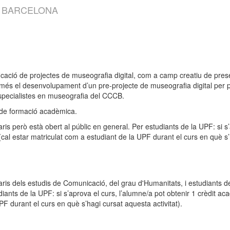
1 BARCELONA
nificació de projectes de museografia digital, com a camp creatiu de pre
s més el desenvolupament d’un pre-projecte de museografia digital per p
especialistes en museografia del CCCB.
ll de formació acadèmica.
aris però està obert al públic en general. Per estudiants de la UPF: si s
(cal estar matriculat com a estudiant de la UPF durant el curs en què s’h
taris dels estudis de Comunicació, del grau d'Humanitats, i estudiants 
diants de la UPF: si s’aprova el curs, l’alumne/a pot obtenir 1 crèdit a
PF durant el curs en què s’hagi cursat aquesta activitat).