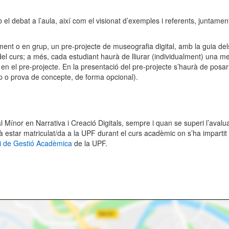
el debat a l’aula, així com el visionat d’exemples i referents, juntament
alment o en grup, un pre-projecte de museografia digital, amb la guia de
el curs; a més, cada estudiant haurà de lliurar (individualment) una me
en el pre-projecte. En la presentació del pre-projecte s’haurà de posar
p o prova de concepte, de forma opcional).
Mínor en Narrativa i Creació Digitals, sempre i quan se superi l’avaluac
estar matriculat/da a la UPF durant el curs acadèmic on s’ha impartit l’a
i de Gestió Acadèmica
de la UPF.