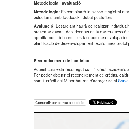
Metodologia i avaluació
Metodologia:
Es combinarà la classe magistral amb 
estudiants amb feedback i debat posteriors.
Avaluació:
L’estudiant haurà de realitzar, individu
presentar davant dels docents en la darrera sessió d
aprofitament del curs, i les tasques desenvolupades 
planificació de desenvolupament tècnic (més prototi
Reconeixement de l’activitat
Aquest curs està reconegut com 1 crèdit acadèmic al 
Per poder obtenir el reconeixement de crèdits, caldrà 
com 1 crèdit del Mínor hauran d’adreçar-se al
Serve
Compartir per correu electrònic