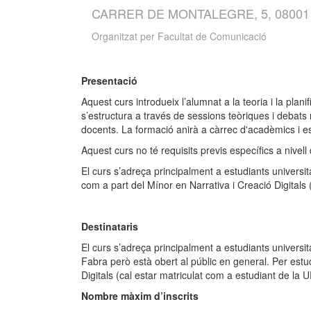
CARRER DE MONTALEGRE, 5, 0800
Organitzat per
Facultat de Comunicació
Presentació
Aquest curs introdueix l’alumnat a la teoria i la pla
s’estructura a través de sessions teòriques i debat
docents. La formació anirà a càrrec d'acadèmics i 
Aquest curs no té requisits previs específics a nive
El curs s’adreça principalment a estudiants universit
com a part del Mínor en Narrativa i Creació Digitals 
Destinataris
El curs s’adreça principalment a estudiants universi
Fabra però està obert al públic en general. Per estu
Digitals (cal estar matriculat com a estudiant de la U
Nombre màxim d’inscrits