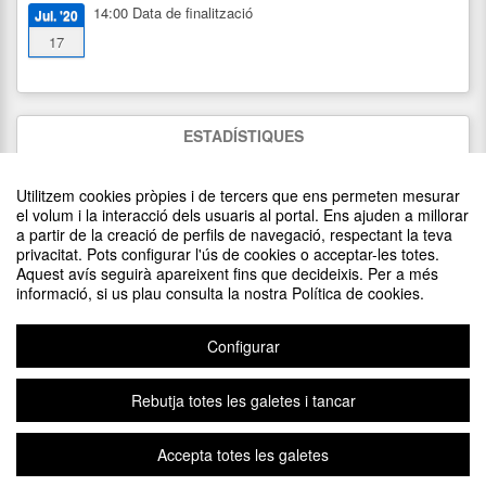
14:00
Data de finalització
Jul. '20
17
ESTADÍSTIQUES
1234
visites
Utilitzem cookies pròpies i de tercers que ens permeten mesurar
0
assistents
(
0
confirmats)
el volum i la interacció dels usuaris al portal. Ens ajuden a millorar
a partir de la creació de perfils de navegació, respectant la teva
privacitat. Pots configurar l'ús de cookies o acceptar-les totes.
DIFON EL TEU ESDEVENIMENT POSANT EL CODI
Aquest avís seguirà apareixent fins que decideixis. Per a més
SEGÜENT EN EL TEU LLOC
informació, si us plau consulta la nostra Política de cookies.
Configurar
Rebutja totes les galetes i tancar
Avís legal
|
Contacte
Plataforma d'organització d'esdeveniments Symposium
Accepta totes les galetes
Copyright © 2026