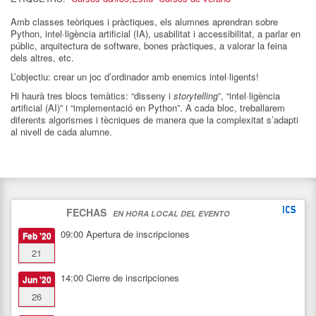
Amb classes teòriques i pràctiques, els alumnes aprendran sobre
Python, intel·ligència artificial (IA), usabilitat i accessibilitat, a parlar en
públic, arquitectura de software, bones pràctiques, a valorar la feina
dels altres, etc.
L’objectiu: crear un joc d’ordinador amb enemics intel·ligents!
Hi haurà tres blocs temàtics: “disseny i
storytelling
”, “intel·ligència
artificial (AI)” i “implementació en Python”. A cada bloc, treballarem
diferents algorismes i tècniques de manera que la complexitat s’adapti
al nivell de cada alumne.
FECHAS
EN HORA LOCAL DEL EVENTO
09:00
Apertura de inscripciones
Feb '20
21
14:00
Cierre de inscripciones
Jun '20
26