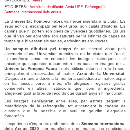
ETIQUETES:
Activitats de difusió
Arxiu UPF
Refotografía
Setmana internacional dels arxius
La
Universitat Pompeu Fabra
va néixer inserida a la ciutat. Els
seus edificis, escampats pel teixit urbà, són calats d’història. Els
camins que hi porten són plens de vivències quotidianes. Els ulls
que hi van per aprendre són saturats per la infinitat de capes de
temps que hi vessen els segles, esdevinguts arquitectes.
Un campus dibuixat pel temps
és un itinerari visual pels
escenaris d’una Universitat atomitzats en la ciutat que l’acull.
L’experiència posa en contacte les imatges històriques i el
paisatge que aquestes documenten i es basa en imatges de la
Universitat Pompeu Fabra
i dels edificis històrics on té la seu,
principalment preservades al mateix
Arxiu de la Universitat
.
D’aquesta manera desvela la memòria custodiada al mateix espai
on ha nascut; però, a més, s’hi afegeixen registres gràfics
conservats en altres institucions que, com a ingredients,
afegeixen gust al brou de records que durant anys s’hi ha cuinat.
Les imatges s’enllaçaran entre elles, per estrats, seguint la
metodologia de la refotografia, tot evidenciant la cadena de
custòdia que fa possible que avui en gaudim, d’aquelles
fotografies.
L'experiènca s’imparteix amb motiu de la
Setmana Internacional
dels Arxius 2020
, per manifestar que, malgrat les condicions