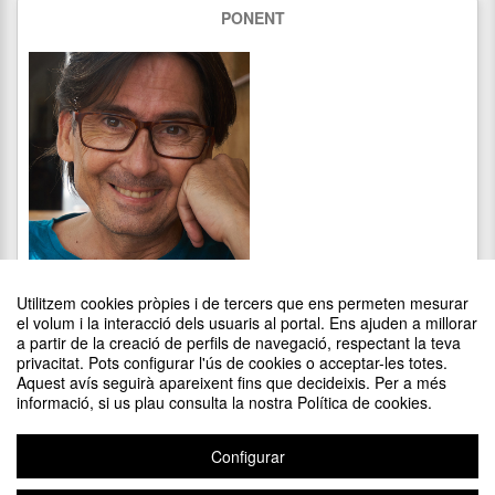
PONENT
Ricard Martínez
és artista visual, fotògraf, docent i fundador
Utilitzem cookies pròpies i de tercers que ens permeten mesurar
d’
Arqueologia del Punt de Vista.
Realitza instal·lacions
el volum i la interacció dels usuaris al portal. Ens ajuden a millorar
fotogràfiques a l’espai públic. La seva producció visual es
a partir de la creació de perfils de navegació, respectant la teva
basa, principalment, en la refotografia, que està vinculada a la
privacitat. Pots configurar l'ús de cookies o acceptar-les totes.
percepció del present, a través de l’anàlisi dels registres
DIFON EL TEU ESDEVENIMENT POSANT EL CODI
Aquest avís seguirà apareixent fins que decideixis. Per a més
documentals del passat. La seva metodologia involucra
SEGÜENT EN EL TEU LLOC
informació, si us plau consulta la nostra Política de cookies.
creació i recerca en uns resultats on es connecten mirades,
moments i espais. El seu treball escenifica, per tant, el vincle
entre l’arxiu, l’observador i l’espai on passen les imatges.
Configurar