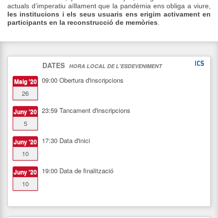
actuals d’imperatiu aïllament que la pandèmia ens obliga a viure,
les institucions i els seus usuaris ens erigim activament en
participants en la reconstrucció de memòries
.
DATES
HORA LOCAL DE L'ESDEVENIMENT
09:00
Obertura d'inscripcions
Maig '20
26
23:59
Tancament d'inscripcions
Juny '20
5
17:30
Data d'inici
Juny '20
10
19:00
Data de finalització
Juny '20
10