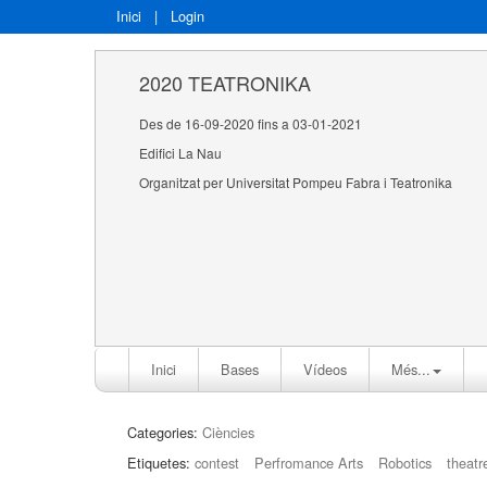
Inici
|
Login
2020 TEATRONIKA
Des de 16-09-2020 fins a 03-01-2021
Edifici La Nau
Organitzat per Universitat Pompeu Fabra i Teatronika
Inici
Bases
Vídeos
Més...
Categories:
Ciències
Etiquetes:
contest
Perfromance Arts
Robotics
theatr