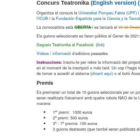
Concurs Teatronika
(English version)
Organitza el concurs la
Universitat Pompeu Fabra (UPF)
i 
l’
ICUB
i la
Fundación Española para la Ciencia y la Tecn
La convocatòria està
i es tancarà el
23 de Dese
OBERTA
Els guions seleccionats es faran públics al Gener de 2021:
Segueix Teatronika al Facebook
(
link
)
Videos
/
informació
d’edicions passades.
Inscriu-te per rebre la informació del proje
Instruccions:
en el moment de la inscripció o més tard. Un cop t’hagis in
de tornar a accedir al sistema (
clicant aquí)
o al botó Acced
Premis
Es premiaran un total de 10 guions seleccionats per un jur
seran realitzats físicament amb quatre robots NAO de la 
manera:
er
1
premi: 1000 euros
o
2
premi: 500 euros
o
o
3
- 7
premis: 100 euros
3 guions destacats (que també seran publicats al l