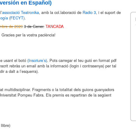
(versión en Español)
l’
associació Teatronika
, amb la col.laboració de
Radio 3
, i el suport de
ología (FECYT)
.
mbre de 2020
3 de Gener.
TANCADA
 Gracies per la vostra paciència!
cte usant el botó
(Inscriure’s)
. Pots carregar el teu guió en format pdf
scrit rebràs un email amb la informació (login i contrasenya) per tal
ir a dalt a l’esquerra).
at multidisciplinar. Fragments o la totalitat dels guions guanyadors
Universitat Pompeu Fabra. Els premis es repartiran de la següent
libre)