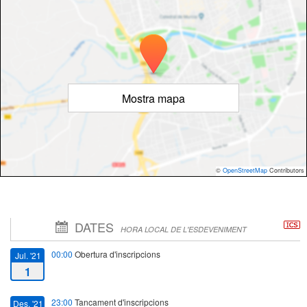
Mostra mapa
©
OpenStreetMap
Contributors
DATES
HORA LOCAL DE L'ESDEVENIMENT
00:00
Obertura d'inscripcions
Jul. '21
1
23:00
Tancament d'inscripcions
Des. '21