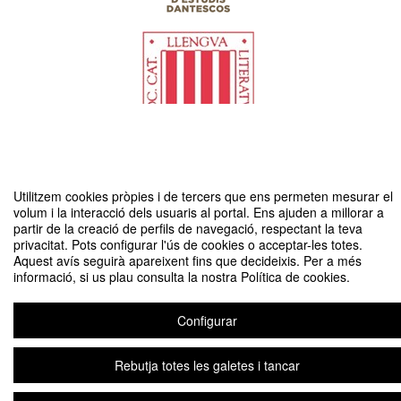
Congrés Internacional Traduccions i recepció de Dante en les llengües
Utilitzem cookies pròpies i de tercers que ens permeten mesurar el
romàniques
volum i la interacció dels usuaris al portal. Ens ajuden a millorar a
Organitzat per Departament de Traducció i Ciències del Llenguatge UPF —
partir de la creació de perfils de navegació, respectant la teva
Societat Catalana d’Estudis Dantescos — Societat Catalana de Llengua i
privacitat. Pots configurar l'ús de cookies o acceptar-les totes.
Literatura (IEC)
Aquest avís seguirà apareixent fins que decideixis. Per a més
informació, si us plau consulta la nostra Política de cookies.
Avís legal
|
Contacte
Plataforma d'organització d'esdeveniments Symposium
Configurar
Copyright © 2026
Rebutja totes les galetes i tancar