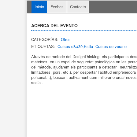
Inicio
Fechas
Contacto
ACERCA DEL EVENTO
CATEGORÍAS:
Otros
ETIQUETAS:
Cursos d&#39;Estiu
Cursos de verano
Através de mètode del DesignThinking, els participants desco
mateixos, en un espai de seguretat psicològica on les pers
del mètode, ajudarem els participants a detectar i neutralit
limitadores, pors, etc.), per despertar l’actitud emprenedora
personal...), buscant activament com millorar o crear noves
social.