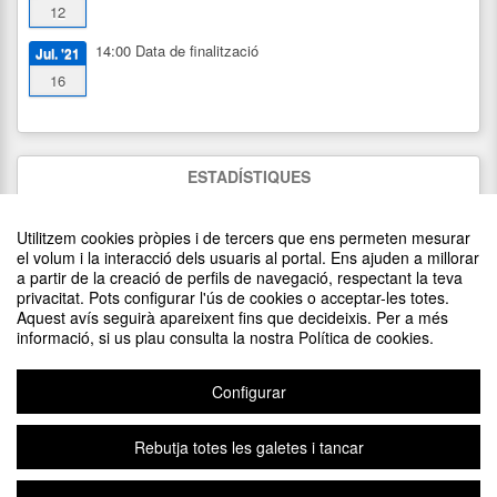
12
14:00
Data de finalització
Jul. '21
16
ESTADÍSTIQUES
2180
visites
Utilitzem cookies pròpies i de tercers que ens permeten mesurar
20
assistents
(
20
confirmats)
el volum i la interacció dels usuaris al portal. Ens ajuden a millorar
a partir de la creació de perfils de navegació, respectant la teva
privacitat. Pots configurar l'ús de cookies o acceptar-les totes.
DIFON EL TEU ESDEVENIMENT POSANT EL CODI
Aquest avís seguirà apareixent fins que decideixis. Per a més
SEGÜENT EN EL TEU LLOC
informació, si us plau consulta la nostra Política de cookies.
Configurar
Rebutja totes les galetes i tancar
Avís legal
|
Contacte
Plataforma d'organització d'esdeveniments Symposium