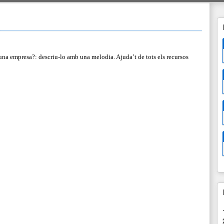
una empresa?: descriu-lo amb una melodia. Ajuda’t de tots els recursos 