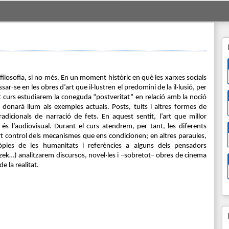
 filosofia, si no més. En un moment històric en què les xarxes socials 
r-se en les obres d’art que il·lustren el predomini de la il·lusió, per 
 curs estudiarem la coneguda “postveritat” en relació amb la noció 
donarà llum als exemples actuals. Posts, tuits i altres formes de 
icionals de narració de fets. En aquest sentit, l’art que millor 
és l’audiovisual. Durant el curs atendrem, per tant, les diferents 
ert control dels mecanismes que ens condicionen; en altres paraules, 
pies de les humanitats i referències a alguns dels pensadors 
zek…) analitzarem discursos, novel·les i –sobretot– obres de cinema 
e la realitat. 