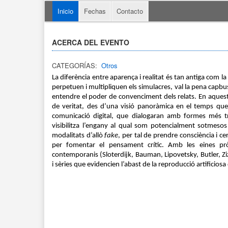
Inicio
Fechas
Contacto
ACERCA DEL EVENTO
CATEGORÍAS:
Otros
La diferència entre aparença i realitat és tan antiga com la
perpetuen i multipliquen els simulacres, val la pena capbussa
entendre el poder de convenciment dels relats. En aquest
de veritat, des d’una visió panoràmica en el temps que 
comunicació digital, que dialogaran amb formes més trad
visibilitza l’engany al qual som potencialment sotmesos 
modalitats d’allò 
fake
, per tal de prendre consciència i c
per fomentar el pensament crític. Amb les eines prò
contemporanis (Sloterdijk, Bauman, Lipovetsky, Butler, Zi
i sèries que evidencien l’abast de la reproducció artificiosa d