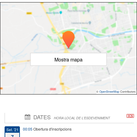
Mostra mapa
©
OpenStreetMap
Contributors
DATES
HORA LOCAL DE L'ESDEVENIMENT
00:05
Obertura d'inscripcions
Set. '21
7