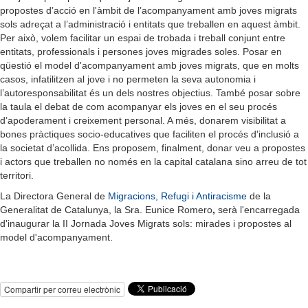
propostes d’acció en l'àmbit de l’acompanyament amb joves migrats
sols adreçat a l’administració i entitats que treballen en aquest àmbit.
Per això, volem facilitar un espai de trobada i treball conjunt entre
entitats, professionals i persones joves migrades soles. Posar en
qüestió el model d'acompanyament amb joves migrats, que en molts
casos, infatilitzen al jove i no permeten la seva autonomia i
l’autoresponsabilitat és un dels nostres objectius. També posar sobre
la taula el debat de com acompanyar els joves en el seu procés
d’apoderament i creixement personal. A més, donarem visibilitat a
bones pràctiques socio-educatives que faciliten el procés d'inclusió a
la societat d’acollida. Ens proposem, finalment, donar veu a propostes
i actors que treballen no només en la capital catalana sino arreu de tot
territori.
La Directora General de
Migracions, Refugi i Antiracisme
de la
Generalitat de Catalunya, la Sra. Eunice Romero
,
serà l'encarregada
d'inaugurar la II Jornada Joves Migrats sols: mirades i propostes al
model d'acompanyament.
Compartir per correu electrònic