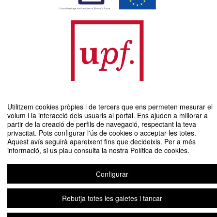
Utilitzem cookies pròpies i de tercers que ens permeten mesurar el
volum i la interacció dels usuaris al portal. Ens ajuden a millorar a
partir de la creació de perfils de navegació, respectant la teva
II Jornada Joves Migrats Sols: mirades i propostes al model
privacitat. Pots configurar l'ús de cookies o acceptar-les totes.
d'acompanyament
Aquest avís seguirà apareixent fins que decideixis. Per a més
Organitzat per Departament de Comunicació, Universitat Pompeu Fabra
informació, si us plau consulta la nostra Política de cookies.
Configurar
Avís legal
|
Contacte
Plataforma d'organització d'esdeveniments Symposium
Copyright © 2026
Rebutja totes les galetes i tancar